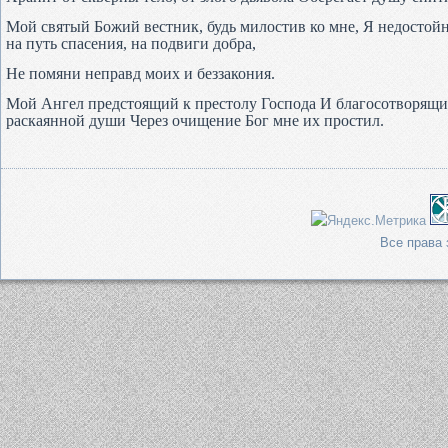
Мой святый Божий вестник, будь милостив ко мне, Я недостой
на путь спасения, на подвиги добра,
Не помяни неправд моих и беззакония.
Мой Ангел предстоящий к престолу Господа И благосотворящий
раскаянной души Через очищение Бог мне их простил.
Все права