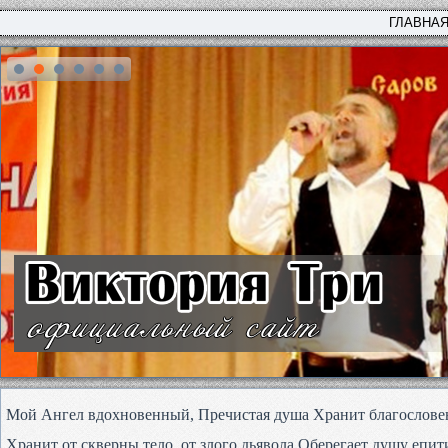
ГЛАВНА
Мой Ангел вдохновенный, Пречистая душа Хранит благословен
Хранит от скверны тело, от злого дьявола Оберегает душу епит