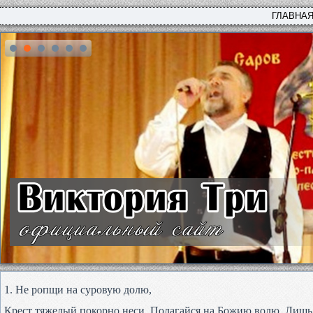
ГЛАВНА
1. Не ропщи на суровую долю,
Крест тяжелый покорно неси, Полагайся на Божию волю, Лишь 