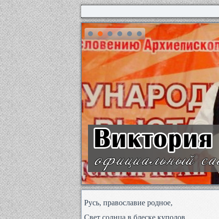
Русь, православие родное,
Свет солнца в блеске куполов,