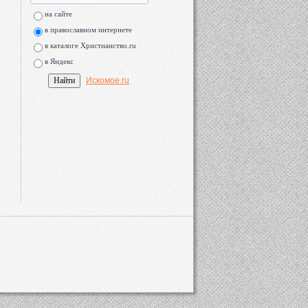
на сайте
в православном интернете
в каталоге Христианство.ru
в Яндекс
Искомое.ru