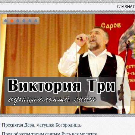
ГЛАВНА
Пресвятая Дева, матушка Богородица.
Пред образом твоим святым Русь вся молится,