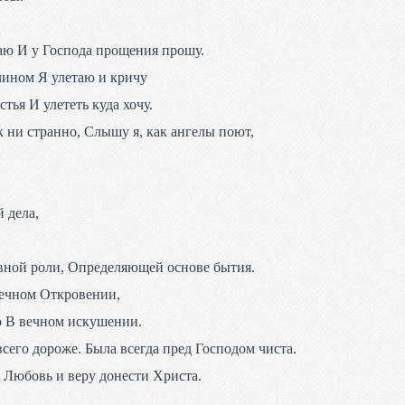
аю И у Господа прощения прошу.
лином Я улетаю и кричу
стья И улететь куда хочу.
 ни странно, Слышу я, как ангелы поют,
й дела,
вной роли, Определяющей основе бытия.
Вечном Откровении,
ю В вечном искушении.
всего дороже. Была всегда пред Господом чиста.
 Любовь и веру донести Христа.