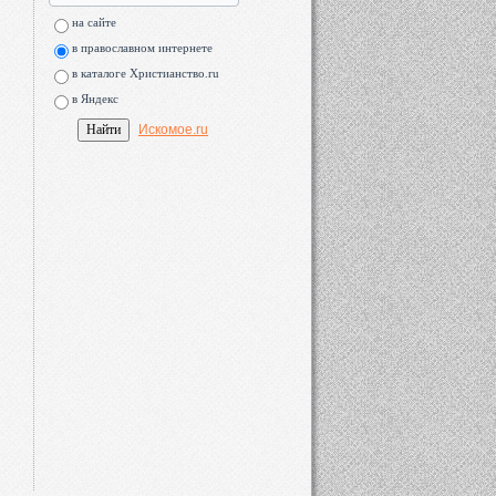
на сайте
в православном интернете
в каталоге Христианство.ru
в Яндекс
Искомое.ru