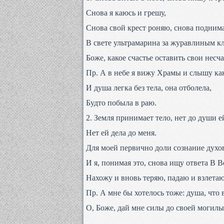
Снова я каюсь и грешу,
Снова свой крест роняю, снова подним
В свете ультрамарина за журавлиным к
Боже, какое счастье оставить свои несча
Пр. А в небе я вижу Храмы и слышу как
И душа легка без тела, она отболела,
Будто побыла в раю.
2. Земля принимает тело, нет до души е
Нет ей дела до меня.
Для моей первично доли сознание духо
И я, понимая это, снова ищу ответа В 
Нахожу и вновь теряю, падаю и взлета
Пр. А мне бы хотелось тоже: душа, что 
О, Боже, дай мне силы до своей могилы