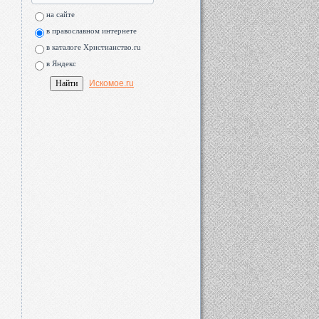
на сайте
в православном интернете
в каталоге Христианство.ru
в Яндекс
Искомое.ru